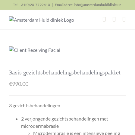
Skip
Tel: +31(0)20-7792410
|
Emailadres: info@amsterdamhuidkliniek.nl
to
content
Basis gezichtsbehandelingsbehandelingspakket
€
990.00
3 gezichtsbehandelingen
2 verjongende gezichtsbehandelingen met
microdermabrasie
Microdermbrasie is een intensieve peeling