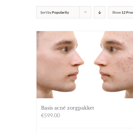
Sort by
Popularity
Show
12 Pro
Basis acné zorgpakket
€
599.00