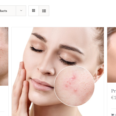
ducts
Pr
€
1