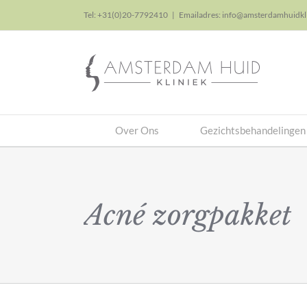
Skip
Tel: +31(0)20-7792410
|
Emailadres: info@amsterdamhuidkli
to
content
Over Ons
Gezichtsbehandelingen
Acné zorgpakket