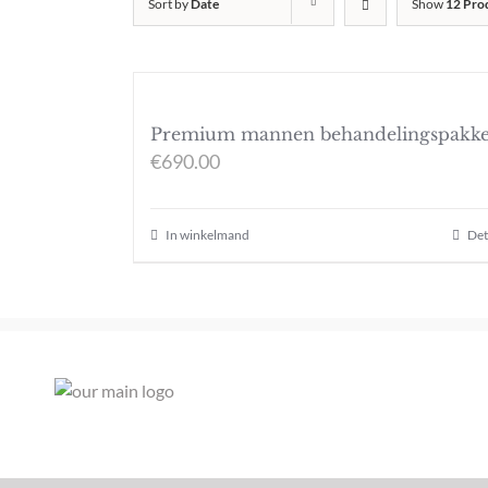
Sort by
Date
Show
12 Pro
Premium mannen behandelingspakke
€
690.00
In winkelmand
Det