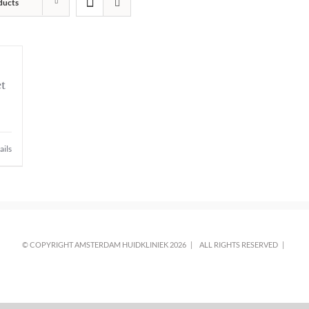
ducts
t
ails
© COPYRIGHT AMSTERDAM HUIDKLINIEK
2026 |
ALL RIGHTS RESERVED |