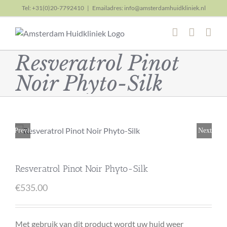
Skip
Tel: +31(0)20-7792410
|
Emailadres: info@amsterdamhuidkliniek.nl
to
content
Resveratrol Pinot
Noir Phyto-Silk
Previous
Next
Resveratrol Pinot Noir Phyto-Silk
€
535.00
Met gebruik van dit product wordt uw huid weer