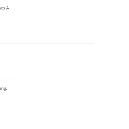
nes A
ing.