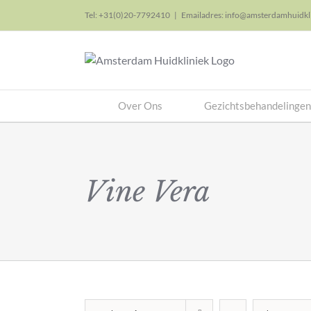
Skip
Tel: +31(0)20-7792410
|
Emailadres: info@amsterdamhuidkli
to
content
Over Ons
Gezichtsbehandelingen
Vine Vera