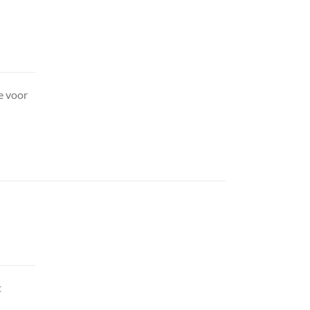
e voor
t