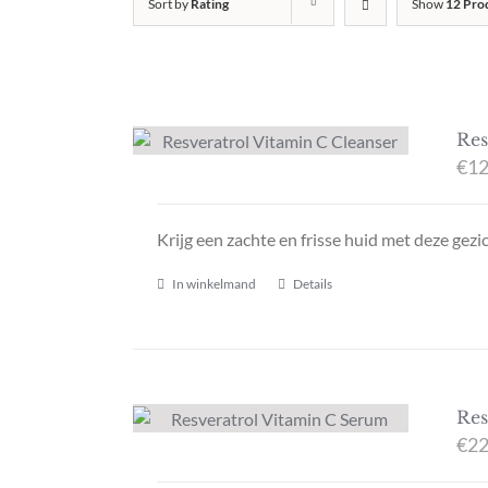
Sort by
Rating
Show
12 Pro
Res
€
12
Krijg een zachte en frisse huid met deze gezic
In winkelmand
Details
Res
€
22