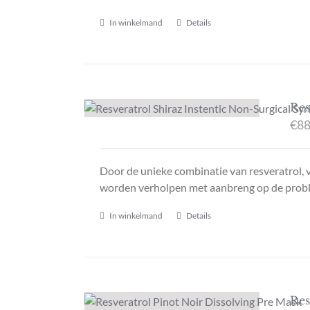
In winkelmand
Details
Res
€
88
Door de unieke combinatie van resveratrol, v
worden verholpen met aanbreng op de prob
In winkelmand
Details
Res